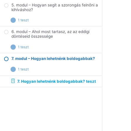
5. modul – Hogyan segít a szorongás felnőni a
4. Hogyan élhetük teljes életet a
kihíváshoz?
nehézségeinkkel együtt? teszt
1 teszt
6. modul – Ahol most tartasz, az az eddigi
5. Hogyan segít a szorongás felnőni a
döntéseid összessége
kihíváshoz? teszt
1 teszt
7. modul – Hogyan lehetnénk boldogabbak?
6. Ahol tartasz most, az az eddigi döntéseid
összessége legyen teszt
1 teszt
7. Hogyan lehetnénk boldogabbak? teszt