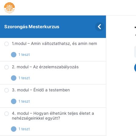
Szorongás Mesterkurzus
1.modul – Amin változtathatsz, és amin nem
1 teszt
2. modul – Az érzelemszabályozás
1.Amin változtathatsz, és amin nem teszt
1 teszt
3. modul – Énidő a testemben
2. Az érzelemszabályozás – teszt
1 teszt
4. modul – Hogyan élhetünk teljes életet a
3. Énidő a testemben teszt
nehézségeinkkel együtt?
1 teszt