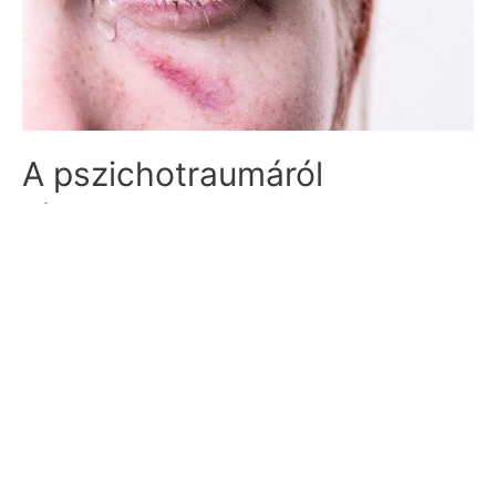
A pszichotraumáról
részletesebben
Cikk
/ By
Pszichotár
This content is for members only
1
2
Next Page
→