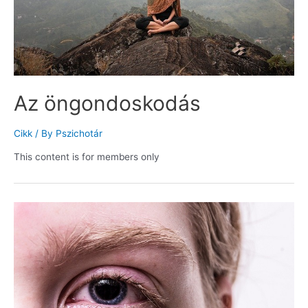
Az öngondoskodás
Cikk
/ By
Pszichotár
This content is for members only