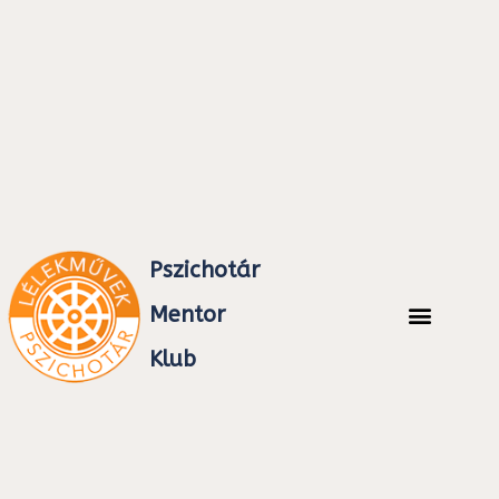
Skip
Bejegyzések
to
lapozása
content
Pszichotár
Menü
Mentor
OKTATÁSI KÖZPONT
Klub