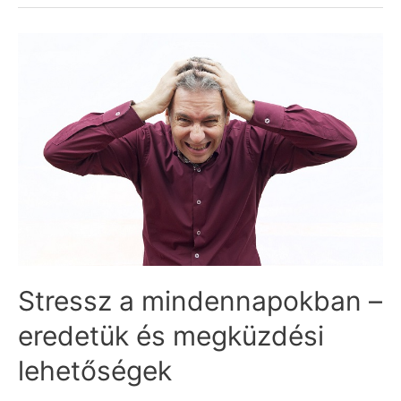
Stressz a mindennapokban –
eredetük és megküzdési
lehetőségek