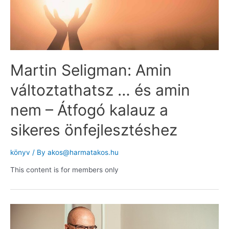
Martin Seligman: Amin
változtathatsz … és amin
nem – Átfogó kalauz a
sikeres önfejlesztéshez
könyv
/ By
akos@harmatakos.hu
This content is for members only