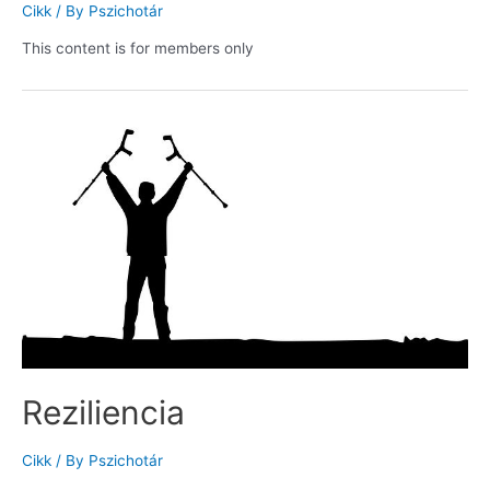
Cikk
/ By
Pszichotár
This content is for members only
Reziliencia
Cikk
/ By
Pszichotár