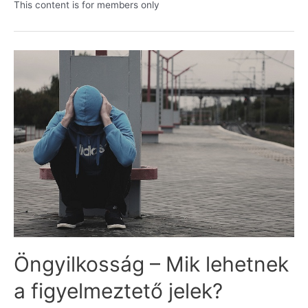
This content is for members only
Öngyilkosság – Mik lehetnek
a figyelmeztető jelek?